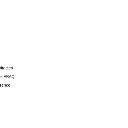
itectes
net ABAQ
urence