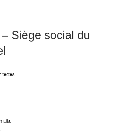
Siège social du
el
itectes
n Elia
e